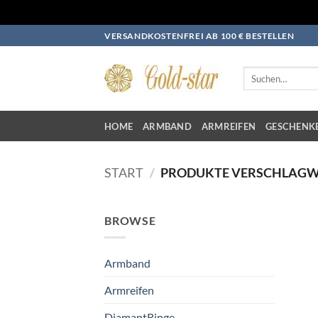
Zum
VERSANDKOSTENFREI AB 100 € BESTELLEN
Inhalt
springen
Suchen
nach:
HOME
ARMBAND
ARMREIFEN
GESCHENK
START
/
PRODUKTE VERSCHLAGWO
BROWSE
Armband
Armreifen
DiamantRinge