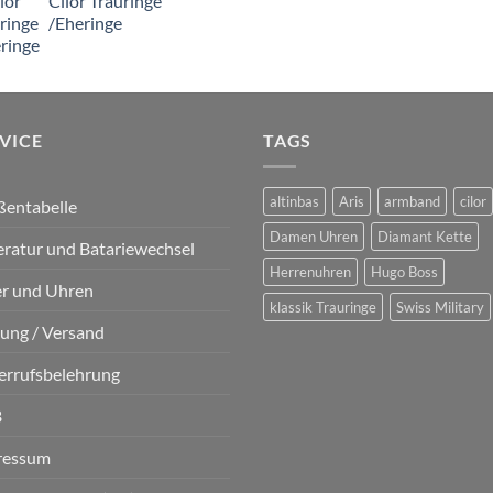
Cilor Trauringe
/Eheringe
VICE
TAGS
altinbas
Aris
armband
cilor
ßentabelle
Damen Uhren
Diamant Kette
ratur und Batariewechsel
Herrenuhren
Hugo Boss
er und Uhren
klassik Trauringe
Swiss Military
ung / Versand
errufsbelehrung
B
ressum