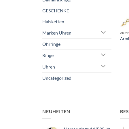
GESCHENKE
Halsketten
Marken Uhren
ARM
Arm
Ohrringe
Ringe
Uhren
Uncategorized
NEUHEITEN
BES
Herren ringe 14/585 Kt