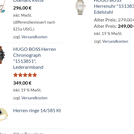
Herrenuhr "151383
296,00
€
Edelstahl
inkl. MwSt.
Alter Preis:
279,00
(differenzbesteuert nach
Alter Preis:
249,00
§25a UStG.)
inkl. 19 % MwSt.
zzgl.
Versandkosten
zzgl.
Versandkosten
HUGO BOSS Herren
Chronograph
"1513851",
Lederarmband
Bewertet
349,00
€
mit
5.00
inkl. 19 % MwSt.
von 5
zzgl.
Versandkosten
Herren ringe 14/585 Kt