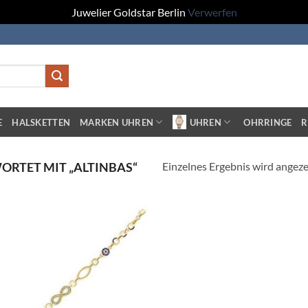
Juwelier Goldstar Berlin
Verwerfen
E
HALSKETTEN
MARKEN UHREN
UHREN
OHRRINGE
R
Einzelnes Ergebnis wird angeze
RTET MIT „ALTINBAS“