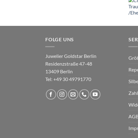
FOLGE UNS
SER
Juwelier Goldstar Berlin
Grö
Residenzstraße 47-48
Repe
13409 Berlin
Tel: +49 30 49791770
Silb
Zahl
Wid
AG
Imp