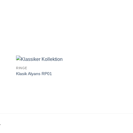
RINGE
Klasik Alyans RP01
T