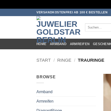
Zum
VERSANDKOSTENFREI AB 100 € BESTELLEN
Inhalt
springen
Suchen
nach:
HOME
ARMBAND
ARMREIFEN
GESCHEN
START
/
RINGE
/
TRAURINGE
BROWSE
Armband
Armreifen
DiamantRinge