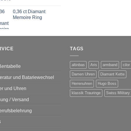
Bewertet
mit
5.00
von
0,36 ct Diamant
5
Memoire Ring
RVICE
TAGS
altinbas
Aris
armband
cilor
ßentabelle
Damen Uhren
Diamant Kette
ratur und Batariewechsel
Herrenuhren
Hugo Boss
er und Uhren
klassik Trauringe
Swiss Military
ung / Versand
errufsbelehrung
B