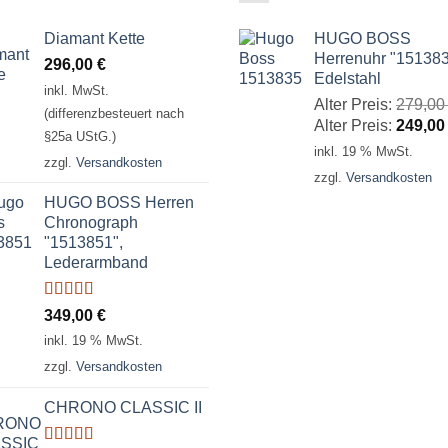
Diamant Kette
HUGO BOSS
Herrenuhr "151383
296,00
€
Edelstahl
inkl. MwSt.
Alter Preis:
279,0
(differenzbesteuert nach
Alter Preis:
249,0
§25a UStG.)
inkl. 19 % MwSt.
zzgl.
Versandkosten
zzgl.
Versandkosten
HUGO BOSS Herren
Chronograph
"1513851",
Lederarmband
Bewertet
349,00
€
mit
5.00
von
inkl. 19 % MwSt.
5
zzgl.
Versandkosten
CHRONO CLASSIC II