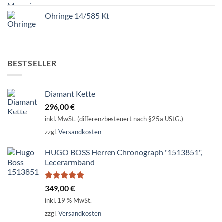
Ohringe 14/585 Kt
BESTSELLER
Diamant Kette
296,00
€
inkl. MwSt. (differenzbesteuert nach §25a UStG.)
zzgl.
Versandkosten
HUGO BOSS Herren Chronograph "1513851",
Lederarmband
Bewertet
349,00
€
mit
5.00
inkl. 19 % MwSt.
von 5
zzgl.
Versandkosten