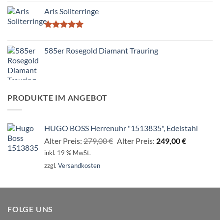
Aris Soliterringe
Bewertet
mit
5.00
585er Rosegold Diamant Trauring
von 5
PRODUKTE IM ANGEBOT
HUGO BOSS Herrenuhr "1513835", Edelstahl
Ursprünglicher
Aktueller
Alter Preis:
279,00
€
Alter Preis:
249,00
€
Preis
Preis
inkl. 19 % MwSt.
war:
ist:
zzgl.
Versandkosten
279,00 €
249,00 €.
FOLGE UNS