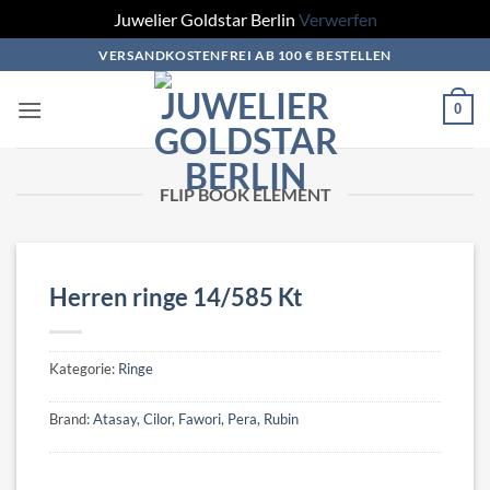
Juwelier Goldstar Berlin
Verwerfen
Zum
VERSANDKOSTENFREI AB 100 € BESTELLEN
Inhalt
springen
0
FLIP BOOK ELEMENT
Herren ringe 14/585 Kt
Kategorie:
Ringe
Brand:
Atasay
,
Cilor
,
Fawori
,
Pera
,
Rubin