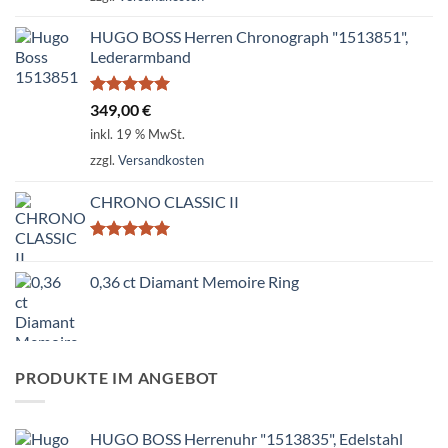
HUGO BOSS Herren Chronograph "1513851",
Lederarmband
Bewertet
349,00
€
mit
5.00
inkl. 19 % MwSt.
von 5
zzgl.
Versandkosten
CHRONO CLASSIC II
Bewertet
mit
5.00
0,36 ct Diamant Memoire Ring
von 5
PRODUKTE IM ANGEBOT
HUGO BOSS Herrenuhr "1513835", Edelstahl