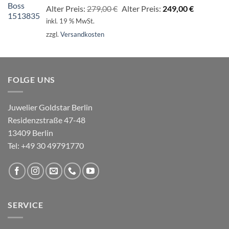
Ursprünglicher
Aktueller
Alter Preis:
279,00
€
Alter Preis:
249,00
€
Preis
Preis
inkl. 19 % MwSt.
war:
ist:
zzgl.
Versandkosten
279,00 €
249,00 €.
FOLGE UNS
Juwelier Goldstar Berlin
Residenzstraße 47-48
13409 Berlin
Tel: +49 30 49791770
SERVICE