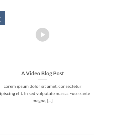
1
30
.
Dez.
A Video Blog Post
Just a coo
Lorem ipsum dolor sit amet, consectetur
Lorem ipsum 
ipiscing elit. In sed vulputate massa. Fusce ante
adipiscing elit. 
magna, [...]