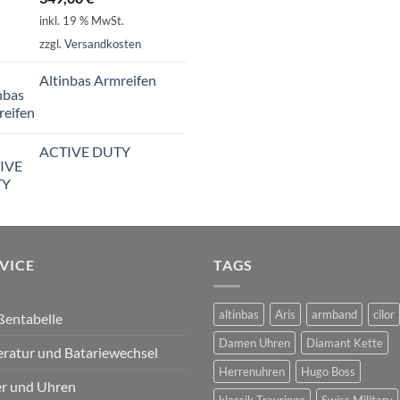
mit
5.00
inkl. 19 % MwSt.
von 5
zzgl.
Versandkosten
Altinbas Armreifen
ACTIVE DUTY
VICE
TAGS
altinbas
Aris
armband
cilor
ßentabelle
Damen Uhren
Diamant Kette
ratur und Batariewechsel
Herrenuhren
Hugo Boss
er und Uhren