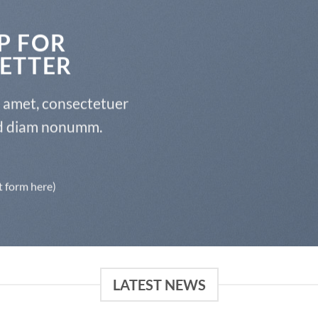
P FOR
ETTER
t amet, consectetuer
sed diam nonumm.
t form here)
LATEST NEWS