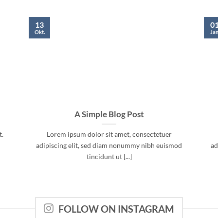
13
0
Okt.
Jan
A Simple Blog Post
t.
Lorem ipsum dolor sit amet, consectetuer
adipiscing elit, sed diam nonummy nibh euismod
ad
tincidunt ut [...]
FOLLOW ON INSTAGRAM