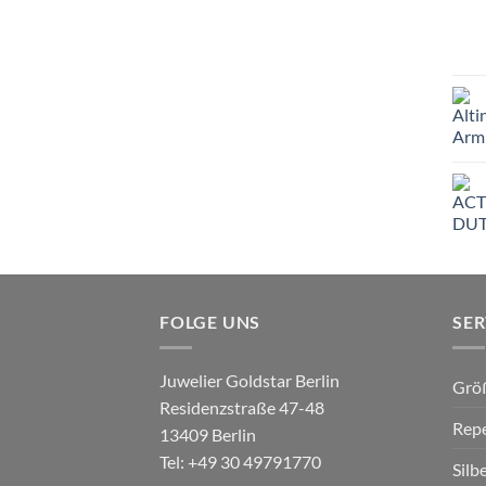
FOLGE UNS
SER
Juwelier Goldstar Berlin
Grö
Residenzstraße 47-48
Repe
13409 Berlin
Tel: +49 30 49791770
Silb