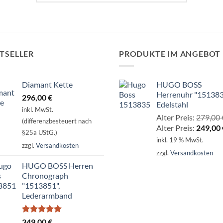
TSELLER
PRODUKTE IM ANGEBOT
Diamant Kette
HUGO BOSS
Herrenuhr "151383
296,00
€
Edelstahl
inkl. MwSt.
Alter Preis:
279,00
(differenzbesteuert nach
Alter Preis:
249,00
§25a UStG.)
inkl. 19 % MwSt.
zzgl.
Versandkosten
zzgl.
Versandkosten
HUGO BOSS Herren
Chronograph
"1513851",
Lederarmband
Bewertet
349,00
€