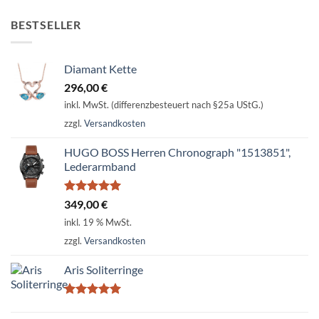
BESTSELLER
Diamant Kette
296,00
€
inkl. MwSt. (differenzbesteuert nach §25a UStG.)
zzgl.
Versandkosten
HUGO BOSS Herren Chronograph "1513851",
Lederarmband
Bewertet
349,00
€
mit
5.00
inkl. 19 % MwSt.
von 5
zzgl.
Versandkosten
Aris Soliterringe
Bewertet
mit
5.00