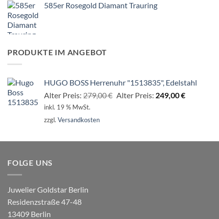
585er Rosegold Diamant Trauring
von 5
PRODUKTE IM ANGEBOT
HUGO BOSS Herrenuhr "1513835", Edelstahl
Ursprünglicher
Aktueller
Alter Preis:
279,00
€
Alter Preis:
249,00
€
Preis
Preis
inkl. 19 % MwSt.
war:
ist:
zzgl.
Versandkosten
279,00 €
249,00 €.
FOLGE UNS
Juwelier Goldstar Berlin
Residenzstraße 47-48
13409 Berlin