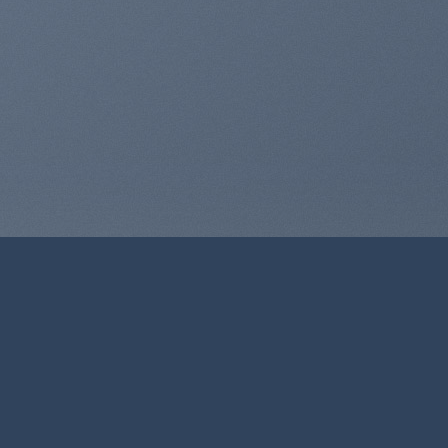
WooCommerce
rt
sectetuer adipiscing elit.
K