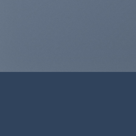
WordPress & 
Expe
Lorem ipsum dolor sit amet, con
MY WOR