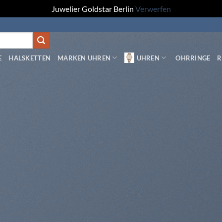
Juwelier Goldstar Berlin
Verwerfen
E
HALSKETTEN
MARKEN UHREN
UHREN
OHRRINGE
R